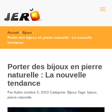
Jero
Accueil
/
Bijoux
/
Porter des bijoux en pierre naturelle : La nouvelle
tendance
Porter des bijoux en pierre
naturelle : La nouvelle
tendance
Par
Aubin
octobre 5, 2023
Catégorie:
Bijoux
Tags:
bijoux
,
pierre naturelle