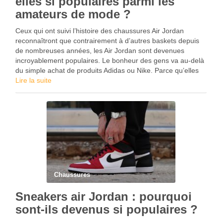
elles si populaires parmi les
amateurs de mode ?
Ceux qui ont suivi l’histoire des chaussures Air Jordan
reconnaîtront que contrairement à d’autres baskets depuis
de nombreuses années, les Air Jordan sont devenues
incroyablement populaires. Le bonheur des gens va au-delà
du simple achat de produits Adidas ou Nike. Parce qu’elles
sont distinctives, les Air Jordan sont devenues les …
Lire la suite
Chaussures
Sneakers air Jordan : pourquoi
sont-ils devenus si populaires ?