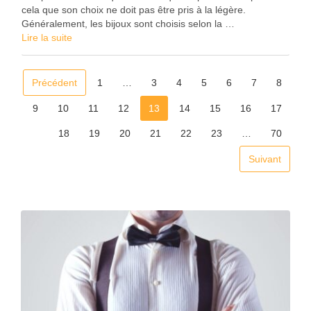
cela que son choix ne doit pas être pris à la légère.
Généralement, les bijoux sont choisis selon la …
Lire la suite
Précédent
1
…
3
4
5
6
7
8
9
10
11
12
13
14
15
16
17
18
19
20
21
22
23
…
70
Suivant