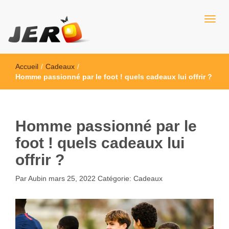
Jero
Accueil
/
Cadeaux
/
Homme passionné par le foot ! quels cadeaux lui offrir ?
Homme passionné par le
foot ! quels cadeaux lui
offrir ?
Par
Aubin
mars 25, 2022
Catégorie:
Cadeaux