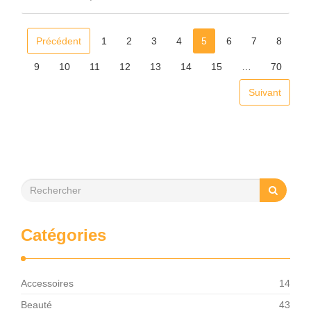
vêtements d’une hôtesse d’accueil pour assurer une
impression …
Précédent
1
2
3
4
5
6
7
8
9
10
11
12
13
14
15
…
70
Suivant
Catégories
Accessoires
14
Beauté
43